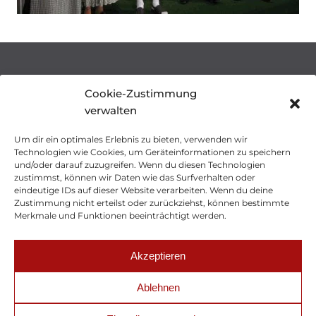
WO SIE UNS FINDEN
Cookie-Zustimmung
verwalten
Theatergruppe Westrum
Hölze 19
Um dir ein optimales Erlebnis zu bieten, verwenden wir
Technologien wie Cookies, um Geräteinformationen zu speichern
49770 Herzlake
und/oder darauf zuzugreifen. Wenn du diesen Technologien
zustimmst, können wir Daten wie das Surfverhalten oder
E-Mail:
info@theatergruppe-westrum.de
eindeutige IDs auf dieser Website verarbeiten. Wenn du deine
Zustimmung nicht erteilst oder zurückziehst, können bestimmte
Merkmale und Funktionen beeinträchtigt werden.
Akzeptieren
Ablehnen