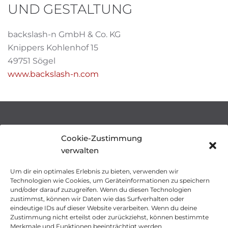
UND GESTALTUNG
backslash-n GmbH & Co. KG
Knippers Kohlenhof 15
49751 Sögel
www.backslash-n.com
WO SIE UNS FINDEN
Cookie-Zustimmung
verwalten
Theatergruppe Westrum
Hölze 19
Um dir ein optimales Erlebnis zu bieten, verwenden wir
49770 Herzlake
Technologien wie Cookies, um Geräteinformationen zu speichern
und/oder darauf zuzugreifen. Wenn du diesen Technologien
zustimmst, können wir Daten wie das Surfverhalten oder
E-Mail:
info@theatergruppe-westrum.de
eindeutige IDs auf dieser Website verarbeiten. Wenn du deine
Zustimmung nicht erteilst oder zurückziehst, können bestimmte
Merkmale und Funktionen beeinträchtigt werden.